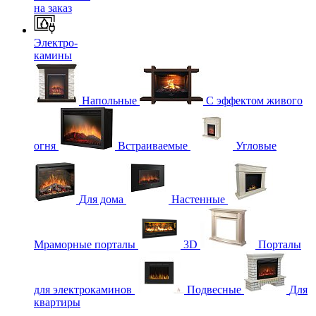
на заказ
Электро-
камины
Напольные
С эффектом живого
огня
Встраиваемые
Угловые
Для дома
Настенные
Мраморные порталы
3D
Порталы
для электрокаминов
Подвесные
Для
квартиры