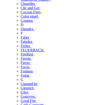
Chazelles
Clic and Get
Cocoon Fires
Color emajl
Contura
D
Dimplex
F
Faber
Fabrilor
Ferlux
FEUERBACH
FireBird
Firesto
Firezo
Focus
Fontana
Fugar
G
GlammFire
Glenrich
Glivi
Gonzyroc
Good Fire
Grilli Caminetti