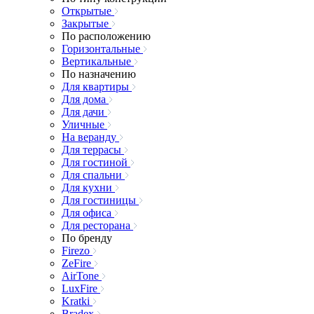
Открытые
Закрытые
По расположению
Горизонтальные
Вертикальные
По назначению
Для квартиры
Для дома
Для дачи
Уличные
На веранду
Для террасы
Для гостиной
Для спальни
Для кухни
Для гостиницы
Для офиса
Для ресторана
По бренду
Firezo
ZeFire
AirTone
LuxFire
Kratki
Bradex