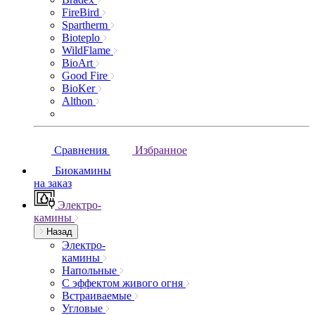
FireBird
Spartherm
Bioteplo
WildFlame
BioArt
Good Fire
BioKer
Althon
Сравнения
Избранное
Биокамины
на заказ
Электро-
камины
Назад
Электро-
камины
Напольные
С эффектом живого огня
Встраиваемые
Угловые