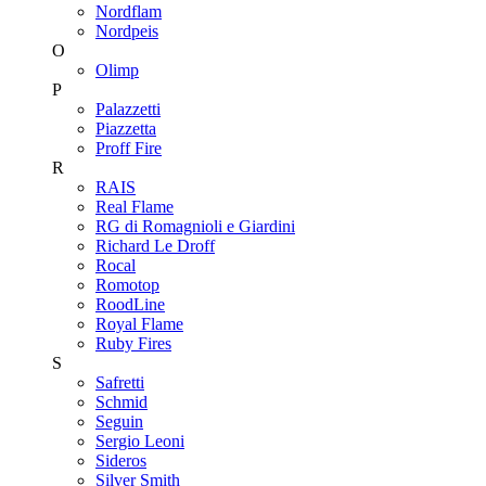
Nordflam
Nordpeis
O
Olimp
P
Palazzetti
Piazzetta
Proff Fire
R
RAIS
Real Flame
RG di Romagnioli e Giardini
Richard Le Droff
Rocal
Romotop
RoodLine
Royal Flame
Ruby Fires
S
Safretti
Schmid
Seguin
Sergio Leoni
Sideros
Silver Smith