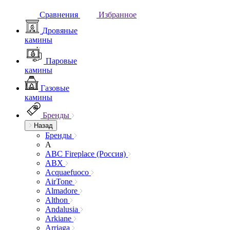
Сравнения
Избранное
Дровяные
камины
Паровые
камины
Газовые
камины
Бренды
Назад
Бренды
A
ABC Fireplace (Россия)
ABX
Acquaefuoco
AirTone
Almadore
Althon
Andalusia
Arkiane
Arriaga