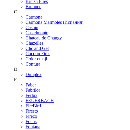
British Fires
Brunner
C
Carmona
Carmona Marmoles (Испания)
Cashin
Castelmonte
Chateau de Changy
Chazelles
Clic and Get
Cocoon Fires
Color emajl
Contura
D
Dimplex
F
Faber
Fabrilor
Ferlux
FEUERBACH
FireBird
Firesto
Firezo
Focus
Fontana