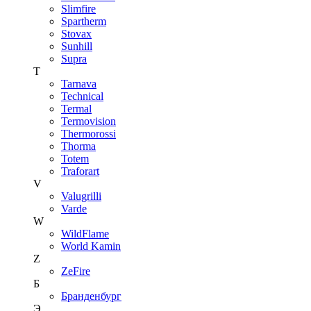
Slimfire
Spartherm
Stovax
Sunhill
Supra
T
Tarnava
Technical
Termal
Termovision
Thermorossi
Thorma
Totem
Traforart
V
Valugrilli
Varde
W
WildFlame
World Kamin
Z
ZeFire
Б
Бранденбург
Э