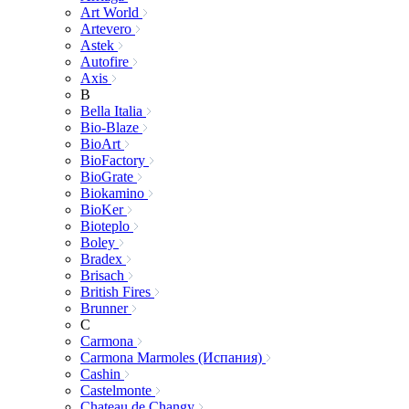
Art World
Artevero
Astek
Autofire
Axis
B
Bella Italia
Bio-Blaze
BioArt
BioFactory
BioGrate
Biokamino
BioKer
Bioteplo
Boley
Bradex
Brisach
British Fires
Brunner
C
Carmona
Carmona Marmoles (Испания)
Cashin
Castelmonte
Chateau de Changy