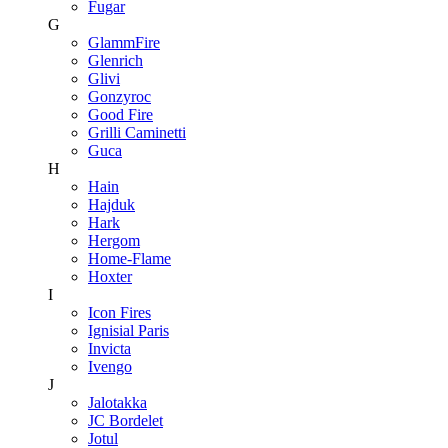
Fugar
G
GlammFire
Glenrich
Glivi
Gonzyroc
Good Fire
Grilli Caminetti
Guca
H
Hain
Hajduk
Hark
Hergom
Home-Flame
Hoxter
I
Icon Fires
Ignisial Paris
Invicta
Ivengo
J
Jalotakka
JC Bordelet
Jotul