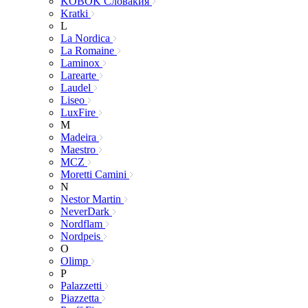
KOBOK Словакия
Kratki
L
La Nordica
La Romaine
Laminox
Larearte
Laudel
Liseo
LuxFire
M
Madeira
Maestro
MCZ
Moretti Camini
N
Nestor Martin
NeverDark
Nordflam
Nordpeis
O
Olimp
P
Palazzetti
Piazzetta