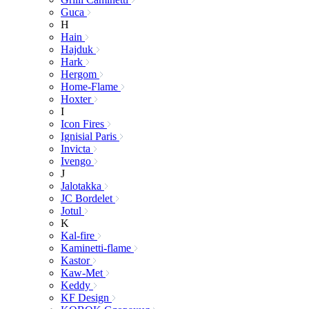
Guca
H
Hain
Hajduk
Hark
Hergom
Home-Flame
Hoxter
I
Icon Fires
Ignisial Paris
Invicta
Ivengo
J
Jalotakka
JC Bordelet
Jotul
K
Kal-fire
Kaminetti-flame
Kastor
Kaw-Met
Keddy
KF Design