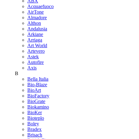
ABX
Acquaefuoco
AirTone
Almadore
Althon
Andalusia
Arkiane
Arriaga
Art World
Artevero
Astek
Autofire
Axis
B
Bella Italia
Bio-Blaze
BioArt
BioFactory
BioGrate
Biokamino
BioKer
Bioteplo
Boley
Bradex
Brisach