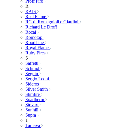
Proff Fire
R
RAIS
Real Flame
RG di Romagnioli e Giardini
Richard Le Droff
Rocal
Romotop
RoodLine
Royal Flame
Ruby Fires
S
Safretti
Schmid
Seguin
Sergio Leoni
Sideros
Silver Smith
Slimfire
Spartherm
Stovax
Sunhill
Supra
T
Tarnava