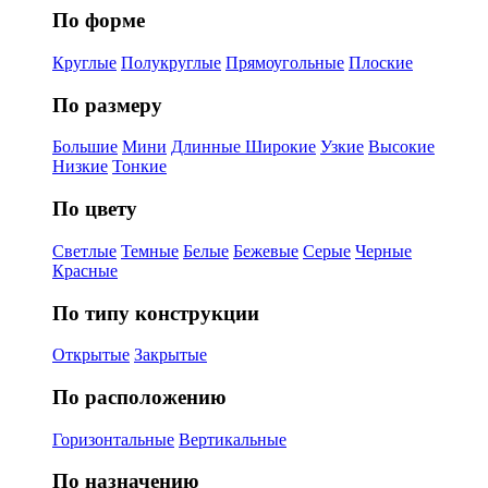
По форме
Круглые
Полукруглые
Прямоугольные
Плоские
По размеру
Большие
Мини
Длинные
Широкие
Узкие
Высокие
Низкие
Тонкие
По цвету
Светлые
Темные
Белые
Бежевые
Серые
Черные
Красные
По типу конструкции
Открытые
Закрытые
По расположению
Горизонтальные
Вертикальные
По назначению