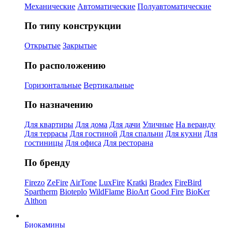
Механические
Автоматические
Полуавтоматические
По типу конструкции
Открытые
Закрытые
По расположению
Горизонтальные
Вертикальные
По назначению
Для квартиры
Для дома
Для дачи
Уличные
На веранду
Для террасы
Для гостиной
Для спальни
Для кухни
Для
гостиницы
Для офиса
Для ресторана
По бренду
Firezo
ZeFire
AirTone
LuxFire
Kratki
Bradex
FireBird
Spartherm
Bioteplo
WildFlame
BioArt
Good Fire
BioKer
Althon
Биокамины