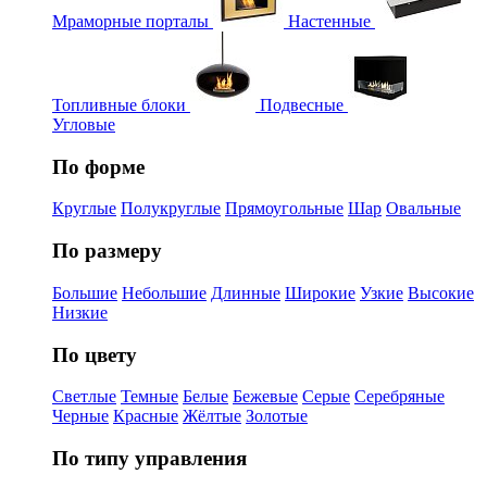
Мраморные порталы
Настенные
Топливные блоки
Подвесные
Угловые
По форме
Круглые
Полукруглые
Прямоугольные
Шар
Овальные
По размеру
Большие
Небольшие
Длинные
Широкие
Узкие
Высокие
Низкие
По цвету
Светлые
Темные
Белые
Бежевые
Серые
Серебряные
Черные
Красные
Жёлтые
Золотые
По типу управления