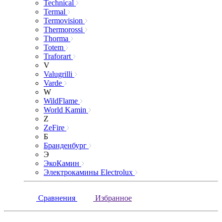
Technical
Termal
Termovision
Thermorossi
Thorma
Totem
Traforart
V
Valugrilli
Varde
W
WildFlame
World Kamin
Z
ZeFire
Б
Бранденбург
Э
ЭкоКамин
Электрокамины Electrolux
Сравнения
Избранное