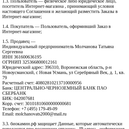
1.3. Пользователь — физическое либо юридическое лицо,
посетитель Интернет-магазина , принимающий условия
настоящего Соглашения и желающий разместить Заказы в
Интернет-магазине;
1.4. Покупатель — Пользователь, оформивший Заказ в
Интернет-магазине;
1.5. Продавец —
Индивидуальный предприниматель Молчанова Татьяна
Сергеевна
ИНН 361600636195
ОГРНИП 325366800012161
Юридический адрес: 396310, Воронежская область, р-н
Новоусманский, с Новая Усмань, ул Серебряный Век, д. 1, кв.
79
Расчетный счет: 40802810213710000956
Банк: ЦЕНТРАЛЬНО-ЧЕРНОЗЕМНЫЙ БАНК ПАО
СБЕРБАНК
БИК: 042007681
Корр. счет: 30101810600000000681
Телефон: +7 (495) 179-49-09
Email: molchanovats2000@mail.ru
3.3. биокамин.рф защищает Данные, которые автоматически
передаются при посещении страниц: - IP адрес; - информация