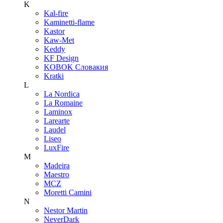
K
Kal-fire
Kaminetti-flame
Kastor
Kaw-Met
Keddy
KF Design
KOBOK Словакия
Kratki
L
La Nordica
La Romaine
Laminox
Larearte
Laudel
Liseo
LuxFire
M
Madeira
Maestro
MCZ
Moretti Camini
N
Nestor Martin
NeverDark